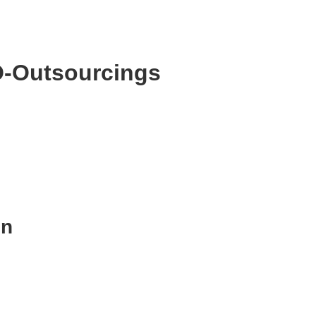
EO-Outsourcings
en