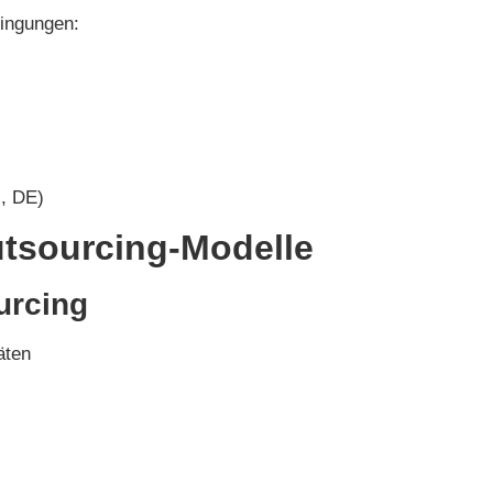
ingungen:
, DE)
utsourcing-Modelle
urcing
äten