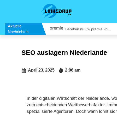
Aktuelle
Vergaderruimte in Utrecht Huren: Slim Vergaderen op een Inspirerende Locatie
Bereken nu uw premie voor een bestelautoverzekering
Nachrichten
SEO auslagern Niederlande
April 23, 2025
2:06 am
In der digitalen Wirtschaft der Niederlande, 
zum entscheidenden Wettbewerbsfaktor. Imme
spezialisierte Agenturen. Doch wann lohnt sic