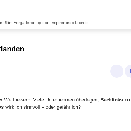
n: Slim Vergaderen op een Inspirerende Locatie
 bestelautoverzekering
rlanden
erlanden
nternehmen
swachstum und Ihre Verkäufe
er Wettbewerb. Viele Unternehmen überlegen,
Backlinks zu
nline Marketing
 wirklich sinnvoll – oder gefährlich?