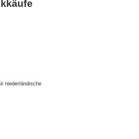
inkkäufe
r niederländische