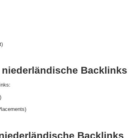
t)
r niederländische Backlinks
inks:
)
Placements)
 niederländische Backlinks