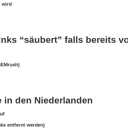
t wird
nks “säubert” falls bereits 
/SEMrush)
e in den Niederlanden
uf
ks entfernt werden)