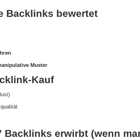
e Backlinks bewertet
ühren
anipulative Muster
cklink-Kauf
ust)
qualität
” Backlinks erwirbt (wenn ma