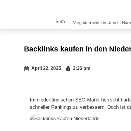
Aktuelle
Vergaderruimte in Utrecht Hure
Nachrichten
Bereken nu uw premie voor een
Google Reviews Kopen
Backlinks kaufen in den Niede
Google Bewertungen kaufen
Backlinks erstellen in den Nied
Lokale Wirtschaft fördern
April 22, 2025
2:36 pm
Effektive Online-Strategien
Social Media Marketing für U
Steigern Sie Ihr Unternehmen
Im niederländischen SEO-Markt herrscht hart
Unternehmenswerbung durch O
schneller Rankings zu verbessern. Doch ist das