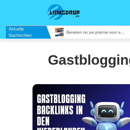
Aktuelle
Vergaderruimte in Utrecht Huren: Slim Vergaderen op een Inspirerende Locatie
Bereken nu uw premie voor een bestelautoverzekering
Nachrichten
Gastbloggin