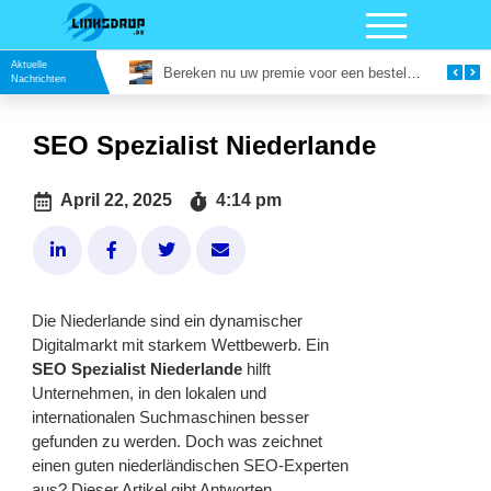
Aktuelle
Vergaderruimte in Utrecht Huren: Slim Vergaderen op een Inspirerende Locatie
Bereken nu uw premie voor een bestelautoverzekering
Nachrichten
SEO Spezialist Niederlande
April 22, 2025
4:14 pm
Die Niederlande sind ein dynamischer
Digitalmarkt mit starkem Wettbewerb. Ein
SEO Spezialist Niederlande
hilft
Unternehmen, in den lokalen und
internationalen Suchmaschinen besser
gefunden zu werden. Doch was zeichnet
einen guten niederländischen SEO-Experten
aus? Dieser Artikel gibt Antworten.